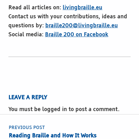
Read all articles on:
livingbraille.eu
Contact us with your contributions, ideas and
questions by:
braille200@livingbraille.eu
Social media:
Braille 200 on Facebook
Skip back to main navigation
LEAVE A REPLY
You must be logged in to post a comment.
Post navigation
PREVIOUS POST
Reading Braille and How It Works