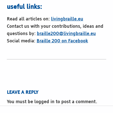
useful links:
Read all articles on:
livingbraille.eu
Contact us with your contributions, ideas and
questions by:
braille200@livingbraille.eu
Social media:
Braille 200 on Facebook
Skip back to main navigation
LEAVE A REPLY
You must be logged in to post a comment.
Post navigation